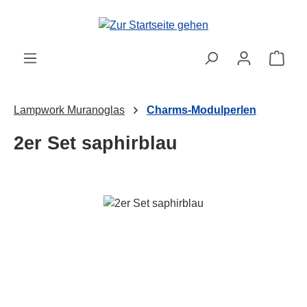
Zum Hauptinhalt springen
Ware
Lampwork Muranoglas
Charms-Modulperlen
2er Set saphirblau
Bildergalerie überspringen