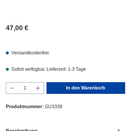
Regulärer Preis:
47,00 €
Versandkostenfrei
Sofort verfügbar, Lieferzeit: 1-3 Tage
Produkt Anzahl: Gib den gewünschten Wert e
In den Warenkorb
Produktnummer:
GU3338
Beschreibung