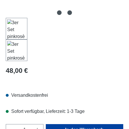
Regulärer Preis:
48,00 €
Versandkostenfrei
Sofort verfügbar, Lieferzeit: 1-3 Tage
Produkt Anzahl: Gib den gewünschten Wert e