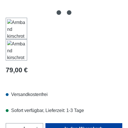
Regulärer Preis:
79,00 €
Versandkostenfrei
Sofort verfügbar, Lieferzeit: 1-3 Tage
Produkt Anzahl: Gib den gewünschten Wert e