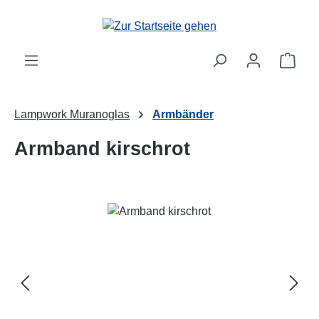
Zum Hauptinhalt springen
Ware
Lampwork Muranoglas
Armbänder
Armband kirschrot
Bildergalerie überspringen