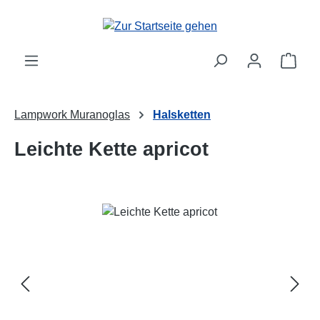
Zum Hauptinhalt springen
Ware
Lampwork Muranoglas
Halsketten
Leichte Kette apricot
Bildergalerie überspringen