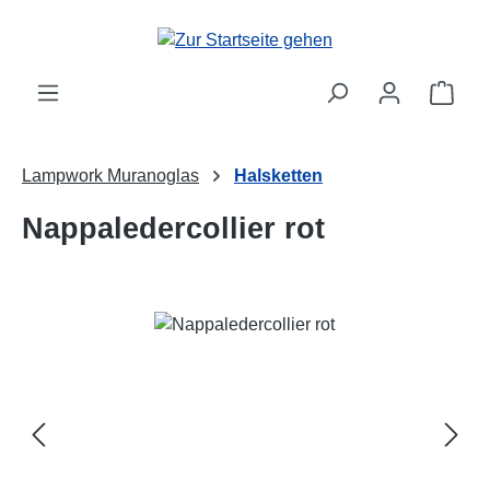
Zum Hauptinhalt springen
Ware
Lampwork Muranoglas
Halsketten
Nappaledercollier rot
Bildergalerie überspringen