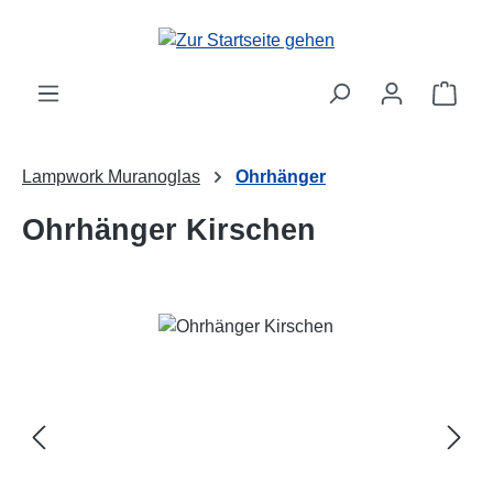
Zum Hauptinhalt springen
Ware
Lampwork Muranoglas
Ohrhänger
Ohrhänger Kirschen
Bildergalerie überspringen