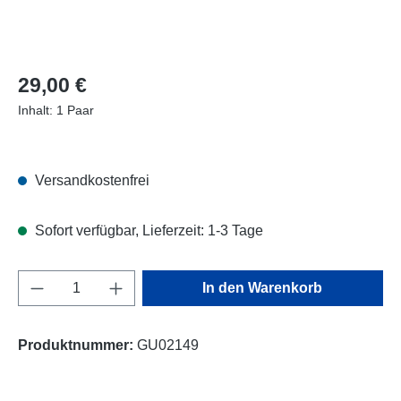
Regulärer Preis:
29,00 €
Inhalt:
1 Paar
Versandkostenfrei
Sofort verfügbar, Lieferzeit: 1-3 Tage
Produkt Anzahl: Gib den gewünschten Wert e
In den Warenkorb
Produktnummer:
GU02149