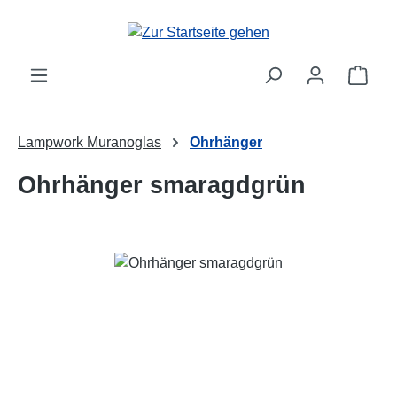
Zum Hauptinhalt springen
Ware
Lampwork Muranoglas
Ohrhänger
Ohrhänger smaragdgrün
Bildergalerie überspringen