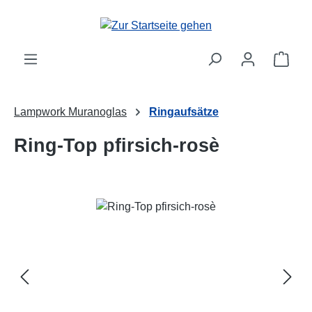
Zum Hauptinhalt springen
Ware
Lampwork Muranoglas
Ringaufsätze
Ring-Top pfirsich-rosè
Bildergalerie überspringen